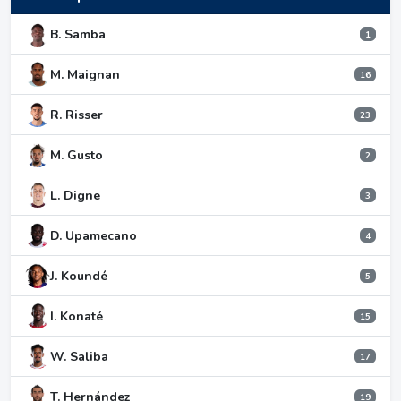
B. Samba
1
M. Maignan
16
R. Risser
23
M. Gusto
2
L. Digne
3
D. Upamecano
4
J. Koundé
5
I. Konaté
15
W. Saliba
17
T. Hernández
19