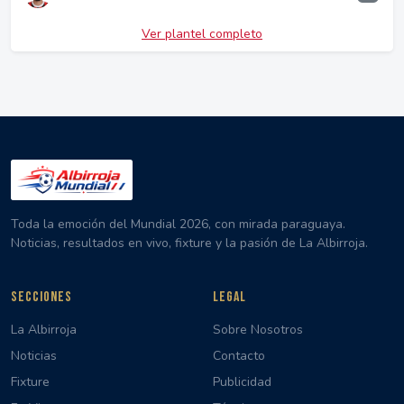
Ver plantel completo
Toda la emoción del Mundial 2026, con mirada paraguaya.
Noticias, resultados en vivo, fixture y la pasión de La Albirroja.
SECCIONES
LEGAL
La Albirroja
Sobre Nosotros
Noticias
Contacto
Fixture
Publicidad