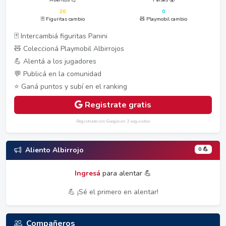
20
0
🃏 Figuritas cambio
🧸 Playmobil cambio
🃏 Intercambiá figuritas Panini
🧸 Coleccioná Playmobil Albirrojos
💪 Alentá a los jugadores
💬 Publicá en la comunidad
⭐ Ganá puntos y subí en el ranking
Registrate gratis
Registrate con Google en 2 segundos
0 💪
Aliento Albirrojo
Ingresá
para alentar 💪
💪 ¡Sé el primero en alentar!
Compañeros