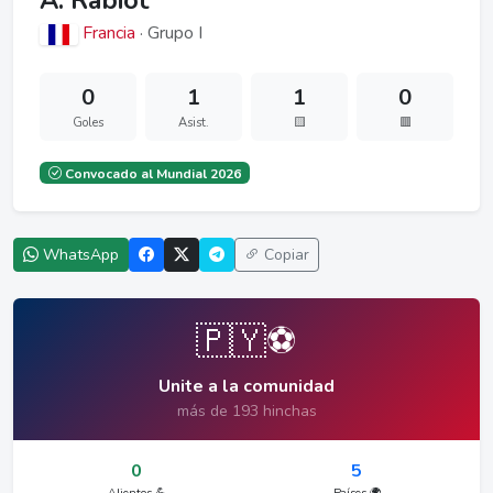
A. Rabiot
Francia
· Grupo I
0
1
1
0
Goles
Asist.
🟨
🟥
Convocado al Mundial 2026
WhatsApp
Copiar
🇵🇾⚽
Unite a la comunidad
más de 193 hinchas
0
5
Alientos 💪
Países 🌍