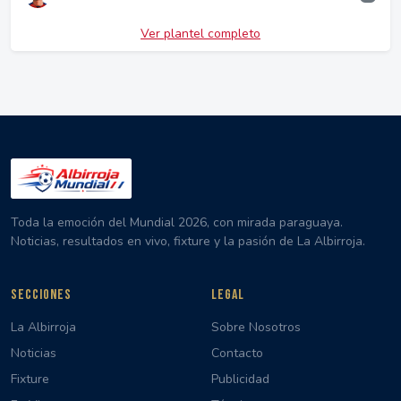
Ver plantel completo
Toda la emoción del Mundial 2026, con mirada paraguaya.
Noticias, resultados en vivo, fixture y la pasión de La Albirroja.
SECCIONES
LEGAL
La Albirroja
Sobre Nosotros
Noticias
Contacto
Fixture
Publicidad