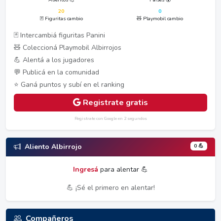
20
0
🃏 Figuritas cambio
🧸 Playmobil cambio
🃏 Intercambiá figuritas Panini
🧸 Coleccioná Playmobil Albirrojos
💪 Alentá a los jugadores
💬 Publicá en la comunidad
⭐ Ganá puntos y subí en el ranking
Registrate gratis
Registrate con Google en 2 segundos
0 💪
Aliento Albirrojo
Ingresá
para alentar 💪
💪 ¡Sé el primero en alentar!
Compañeros