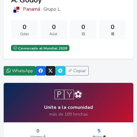
A. Godoy
Panamá
· Grupo L
0
0
0
0
Goles
Asist.
🟨
🟥
Convocado al Mundial 2026
WhatsApp
Copiar
🇵🇾⚽
Unite a la comunidad
más de 189 hinchas
0
5
Alientos 💪
Países 🌍