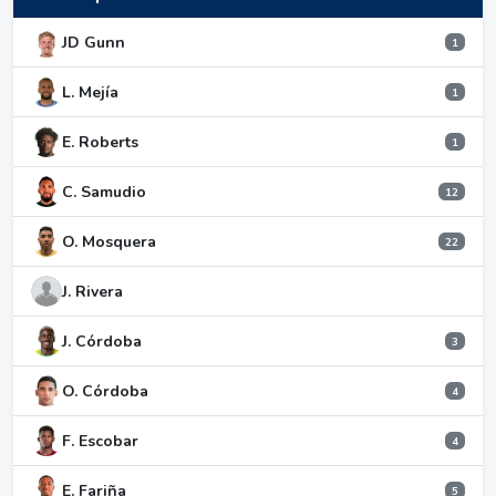
JD Gunn
1
L. Mejía
1
E. Roberts
1
C. Samudio
12
O. Mosquera
22
J. Rivera
J. Córdoba
3
O. Córdoba
4
F. Escobar
4
E. Fariña
5