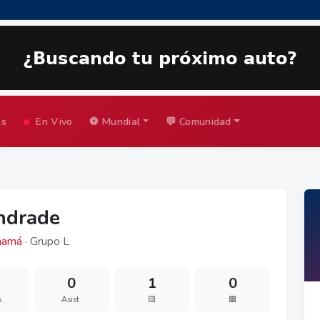
as
En Vivo
⚽ Mundial
💬 Comunidad
ndrade
namá
· Grupo L
0
1
0
s
Asist.
🟨
🟥