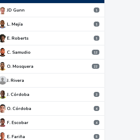
JD Gunn
1
L. Mejía
1
E. Roberts
1
C. Samudio
12
O. Mosquera
22
J. Rivera
J. Córdoba
3
O. Córdoba
4
F. Escobar
4
E. Fariña
5