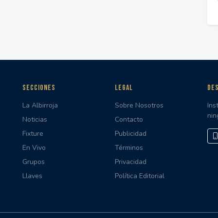
SECCIONES
LEGAL
DES
La Albirroja
Sobre Nosotros
Ins
nin
Noticias
Contacto
Fixture
Publicidad
En Vivo
Términos
Grupos
Privacidad
Llaves
Política Editorial