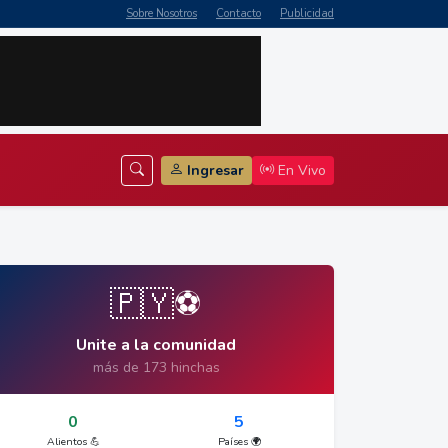
Sobre Nosotros
Contacto
Publicidad
Ingresar
En Vivo
🇵🇾⚽
Unite a la comunidad
más de 173 hinchas
0
5
Alientos 💪
Países 🌍