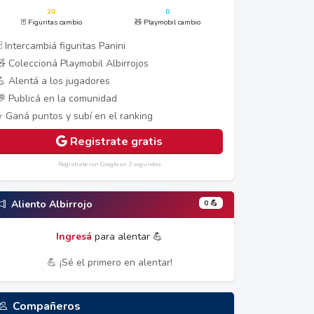
20
0
🃏 Figuritas cambio
🧸 Playmobil cambio
 Intercambiá figuritas Panini
🧸 Coleccioná Playmobil Albirrojos
💪 Alentá a los jugadores
💬 Publicá en la comunidad
⭐ Ganá puntos y subí en el ranking
Registrate gratis
Registrate con Google en 2 segundos
0 💪
Aliento Albirrojo
Ingresá
para alentar 💪
💪 ¡Sé el primero en alentar!
Compañeros