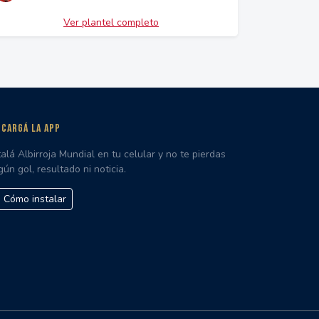
Ver plantel completo
CARGÁ LA APP
talá Albirroja Mundial en tu celular y no te pierdas
gún gol, resultado ni noticia.
Cómo instalar