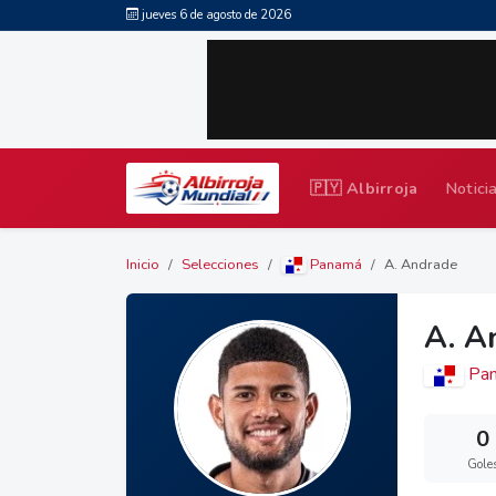
jueves 6 de agosto de 2026
🇵🇾 Albirroja
Notici
Inicio
Selecciones
Panamá
A. Andrade
A. A
Pa
0
Gole